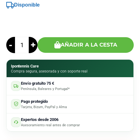
Disponible
-
+
AÑADIR A LA CESTA
Ipontennis Care
Compra segura, asesorada y con soporte real
Envío gratuito 75 €
Península, Baleares y Portugal*
Pago protegido
Tarjeta, Bizum, PayPal y Alma
Expertos desde 2006
Asesoramiento real antes de comprar