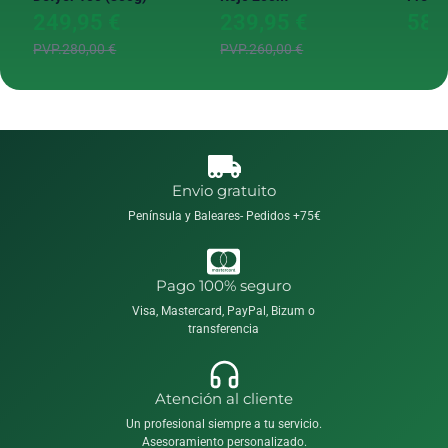
249,95 €
239,95 €
58,
PVP.280,00 €
PVP.260,00 €
Envio gratuito
Península y Baleares- Pedidos +75€
Pago 100% seguro
Visa, Mastercard, PayPal, Bizum o
transferencia
Atención al cliente
Un profesional siempre a tu servicio.
Asesoramiento personalizado.