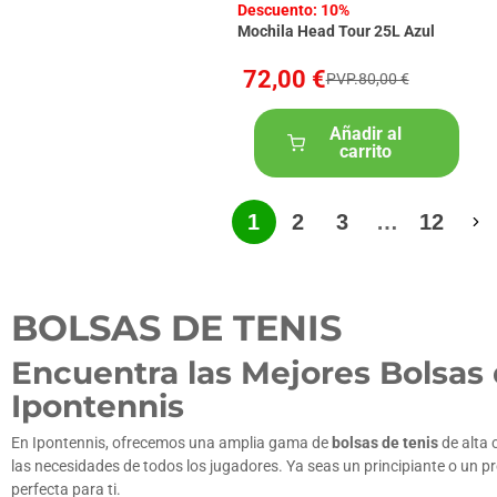
Descuento: 10%
Mochila Head Tour 25L Azul
72,00 €
PVP.80,00 €
Añadir al
carrito
1
2
3
…
12
BOLSAS DE TENIS
Encuentra las Mejores Bolsas 
Ipontennis
En Ipontennis, ofrecemos una amplia gama de
bolsas de tenis
de alta 
las necesidades de todos los jugadores. Ya seas un principiante o un p
perfecta para ti.