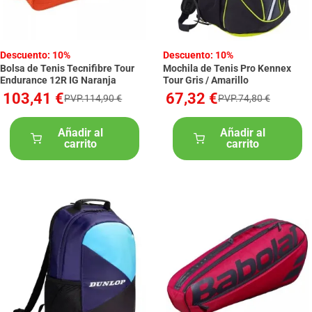
Descuento: 10%
Descuento: 10%
Bolsa de Tenis Tecnifibre Tour
Mochila de Tenis Pro Kennex
Endurance 12R IG Naranja
Tour Gris / Amarillo
103,41 €
67,32 €
PVP.114,90 €
PVP.74,80 €
Añadir al
Añadir al
carrito
carrito