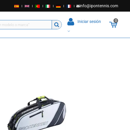
info@ipontennis.com
0
Iniciar sesión